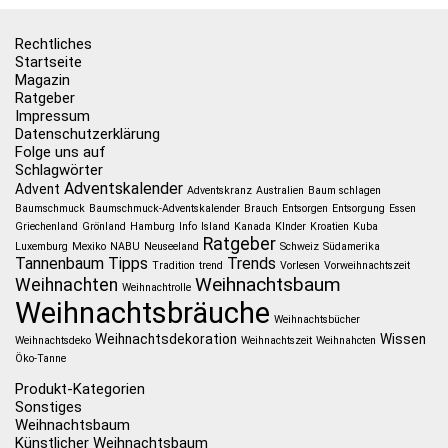
Rechtliches
Startseite
Magazin
Ratgeber
Impressum
Datenschutzerklärung
Folge uns auf
Schlagwörter
Adventskalender
Advent
Adventskranz
Australien
Baum schlagen
Baumschmuck
Baumschmuck-Adventskalender
Brauch
Entsorgen
Entsorgung
Essen
Griechenland
Grönland
Hamburg
Info
Island
Kanada
KInder
Kroatien
Kuba
Ratgeber
Luxemburg
Mexiko
NABU
Neuseeland
Schweiz
Südamerika
Tannenbaum
Tipps
Trends
Tradition
trend
Vorlesen
Vorweihnachtszeit
Weihnachtsbaum
Weihnachten
Weihnachtrolle
Weihnachtsbräuche
Weihnachtsbücher
Weihnachtsdekoration
Wissen
Weihnachtsdeko
Weihnachtszeit
Weihnahcten
Öko-Tanne
Produkt-Kategorien
Sonstiges
Weihnachtsbaum
Künstlicher Weihnachtsbaum