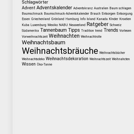
Schlagwörter
Adventskalender
Advent
Adventskranz
Australien
Baum schlagen
Baumschmuck
Baumschmuck-Adventskalender
Brauch
Entsorgen
Entsorgung
Essen
Griechenland
Grönland
Hamburg
Info
Island
Kanada
KInder
Kroatien
Ratgeber
Kuba
Luxemburg
Mexiko
NABU
Neuseeland
Schweiz
Tannenbaum
Tipps
Trends
Südamerika
Tradition
trend
Vorlesen
Weihnachten
Vorweihnachtszeit
Weihnachtrolle
Weihnachtsbaum
Weihnachtsbräuche
Weihnachtsbücher
Weihnachtsdekoration
Weihnachtsdeko
Weihnachtszeit
Weihnahcten
Wissen
Öko-Tanne