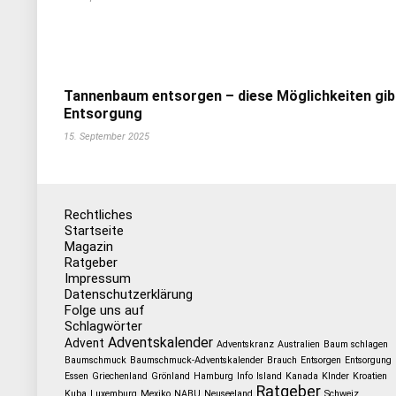
Tannenbaum entsorgen – diese Möglichkeiten gib
Entsorgung
15. September 2025
Rechtliches
Startseite
Magazin
Ratgeber
Impressum
Datenschutzerklärung
Folge uns auf
Schlagwörter
Adventskalender
Advent
Adventskranz
Australien
Baum schlagen
Baumschmuck
Baumschmuck-Adventskalender
Brauch
Entsorgen
Entsorgung
Essen
Griechenland
Grönland
Hamburg
Info
Island
Kanada
KInder
Kroatien
Ratgeber
Kuba
Luxemburg
Mexiko
NABU
Neuseeland
Schweiz