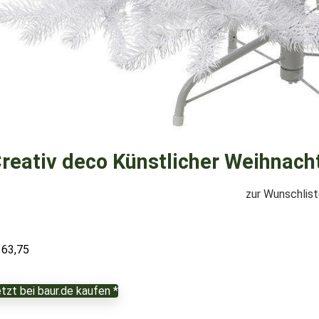
reativ deco Künstlicher Weihnac
zur Wunschlis
163,75
tzt bei baur.de kaufen *