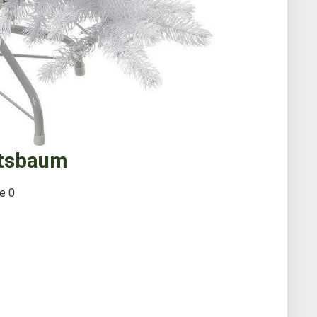
htsbaum
te
0