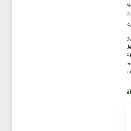
Ak
Cr
Ka
Be
Je
Pf
ei
zu
ä