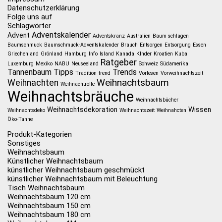
Datenschutzerklärung
Folge uns auf
Schlagwörter
Adventskalender
Advent
Adventskranz
Australien
Baum schlagen
Baumschmuck
Baumschmuck-Adventskalender
Brauch
Entsorgen
Entsorgung
Essen
Griechenland
Grönland
Hamburg
Info
Island
Kanada
KInder
Kroatien
Kuba
Ratgeber
Luxemburg
Mexiko
NABU
Neuseeland
Schweiz
Südamerika
Tannenbaum
Tipps
Trends
Tradition
trend
Vorlesen
Vorweihnachtszeit
Weihnachtsbaum
Weihnachten
Weihnachtrolle
Weihnachtsbräuche
Weihnachtsbücher
Weihnachtsdekoration
Wissen
Weihnachtsdeko
Weihnachtszeit
Weihnahcten
Öko-Tanne
Produkt-Kategorien
Sonstiges
Weihnachtsbaum
Künstlicher Weihnachtsbaum
künstlicher Weihnachtsbaum geschmückt
künstlicher Weihnachtsbaum mit Beleuchtung
Tisch Weihnachtsbaum
Weihnachtsbaum 120 cm
Weihnachtsbaum 150 cm
Weihnachtsbaum 180 cm