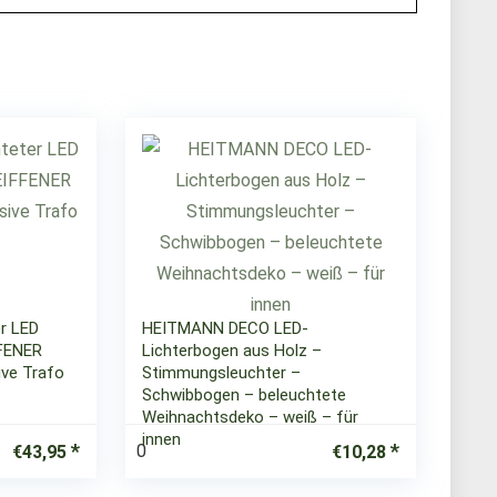
r LED
HEITMANN DECO LED-
FENER
Lichterbogen aus Holz –
ive Trafo
Stimmungsleuchter –
Schwibbogen – beleuchtete
Weihnachtsdeko – weiß – für
innen
0
€
43,95
€
10,28