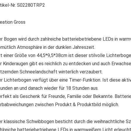
tikel-Nr. S02280TRP2
eation Gross
r Bogen wird durch zahlreiche batteriebetriebene LEDs in warm
mütlich Atmosphäre in der dunklen Jahreszeit.
t einer Größe von 44,5*9,5*38cm ist dieser stilvolle Lichterbog
r Kinderaugen gibt es reichlich zu entdecken und auch Erwachse
itzernden Schneelandschaft winterlich verzaubert.
r Lichterbogen verfügt über eine Timer-Funktion. Ist diese aktiv
unden an und danach wieder für 18 Stunden aus.
rfekt als Geschenk für Freunde, Familie oder Bekannte. Batterie
rbabweichungen zwischen Produkt & Produktbild möglich.
r klassische Schwibbogen besticht durch die weihnachtliche Sze
hlreiche batteriebetriebene LEDs in warmweißem Licht erleucht