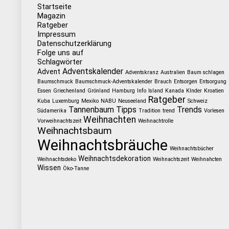
Startseite
Magazin
Ratgeber
Impressum
Datenschutzerklärung
Folge uns auf
Schlagwörter
Adventskalender
Advent
Adventskranz
Australien
Baum schlagen
Baumschmuck
Baumschmuck-Adventskalender
Brauch
Entsorgen
Entsorgung
Essen
Griechenland
Grönland
Hamburg
Info
Island
Kanada
KInder
Kroatien
Ratgeber
Kuba
Luxemburg
Mexiko
NABU
Neuseeland
Schweiz
Tannenbaum
Tipps
Trends
Südamerika
Tradition
trend
Vorlesen
Weihnachten
Vorweihnachtszeit
Weihnachtrolle
Weihnachtsbaum
Weihnachtsbräuche
Weihnachtsbücher
Weihnachtsdekoration
Weihnachtsdeko
Weihnachtszeit
Weihnahcten
Wissen
Öko-Tanne