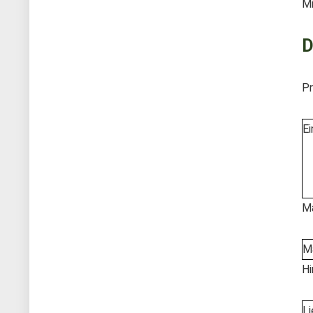
Mi
D
Pr
Ei
Ma
Ma
Hi
Li