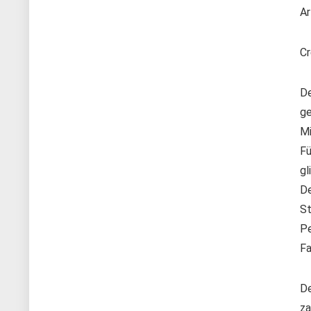
Ar
Cr
De
ge
Mi
Fü
gl
De
St
Pe
Fa
De
za