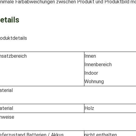
nimale Farbabweichungen zwischen Produkt und Produktbild mö
etails
oduktdetails
nsatzbereich
Innen
Innenbereich
Indoor
Wohnung
terial
terial
Holz
nweise
eferzustand Batterien / Akkus
nicht enthalten