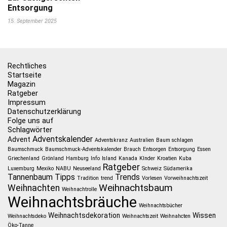
Entsorgung
15. September 2025
Rechtliches
Startseite
Magazin
Ratgeber
Impressum
Datenschutzerklärung
Folge uns auf
Schlagwörter
Adventskalender
Advent
Adventskranz
Australien
Baum schlagen
Baumschmuck
Baumschmuck-Adventskalender
Brauch
Entsorgen
Entsorgung
Essen
Griechenland
Grönland
Hamburg
Info
Island
Kanada
KInder
Kroatien
Kuba
Ratgeber
Luxemburg
Mexiko
NABU
Neuseeland
Schweiz
Südamerika
Tannenbaum
Tipps
Trends
Tradition
trend
Vorlesen
Vorweihnachtszeit
Weihnachtsbaum
Weihnachten
Weihnachtrolle
Weihnachtsbräuche
Weihnachtsbücher
Weihnachtsdekoration
Wissen
Weihnachtsdeko
Weihnachtszeit
Weihnahcten
Öko-Tanne