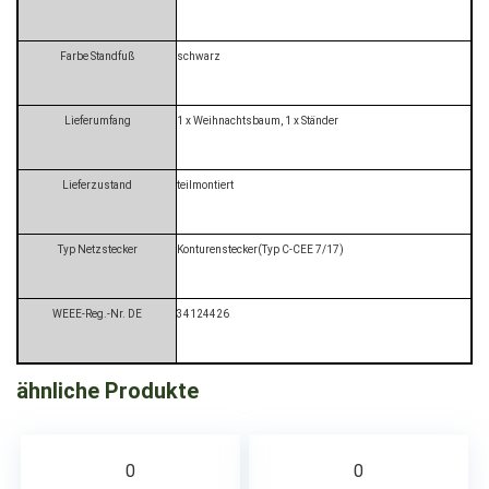
Farbe Standfuß
schwarz
Lieferumfang
1 x Weihnachtsbaum, 1 x Ständer
Lieferzustand
teilmontiert
Typ Netzstecker
Konturenstecker(Typ C-CEE 7/17)
WEEE-Reg.-Nr. DE
34124426
ähnliche Produkte
0
0