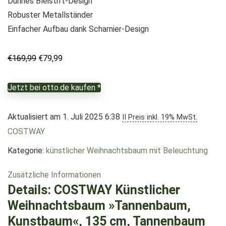
Dünnes Bleistift-Design
Robuster Metallständer
Einfacher Aufbau dank Scharnier-Design
Ursprünglicher
Aktueller
€
169,99
€
79,99
Preis
Preis
war:
ist:
Jetzt bei otto.de kaufen *
€169,99
€79,99.
Aktualisiert am 1. Juli 2025 6:38
II Preis inkl. 19% MwSt.
COSTWAY
Kategorie:
künstlicher Weihnachtsbaum mit Beleuchtung
Zusätzliche Informationen
Details:
COSTWAY Künstlicher
Weihnachtsbaum »Tannenbaum,
Kunstbaum«, 135 cm, Tannenbaum