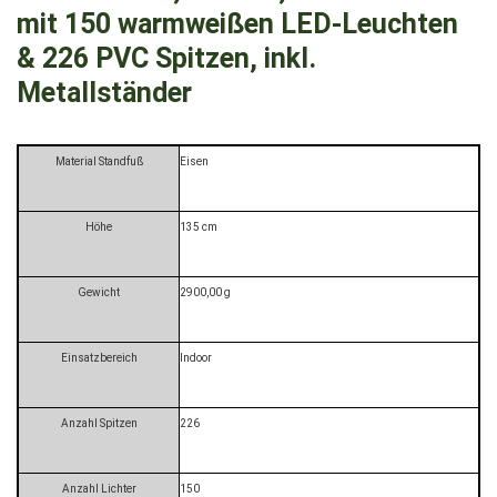
mit 150 warmweißen LED-Leuchten
& 226 PVC Spitzen, inkl.
Metallständer
Material Standfuß
Eisen
Höhe
135 cm
Gewicht
2900,00 g
Einsatzbereich
Indoor
Anzahl Spitzen
226
Anzahl Lichter
150