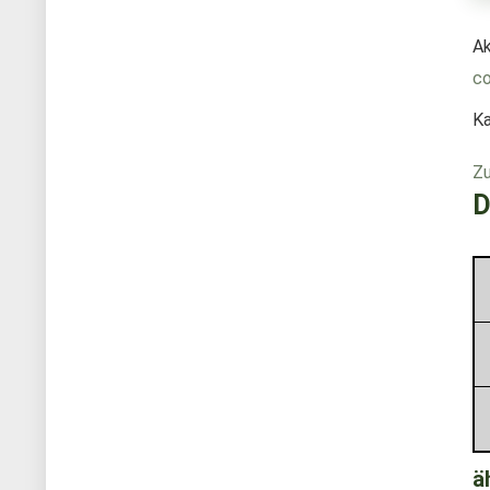
Ak
c
Ka
Zu
D
ä