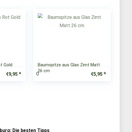
t Gold
Baumspitze aus Glas Zimt Matt
26 cm
0
€
9,95
€
5,95
urg: Die besten Tipps