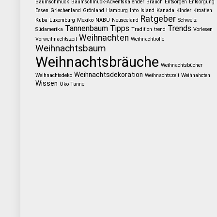
Baumschmuck
Baumschmuck-Adventskalender
Brauch
Entsorgen
Entsorgung
Essen
Griechenland
Grönland
Hamburg
Info
Island
Kanada
KInder
Kroatien
Ratgeber
Kuba
Luxemburg
Mexiko
NABU
Neuseeland
Schweiz
Tannenbaum
Tipps
Trends
Südamerika
Tradition
trend
Vorlesen
Weihnachten
Vorweihnachtszeit
Weihnachtrolle
Weihnachtsbaum
Weihnachtsbräuche
Weihnachtsbücher
Weihnachtsdekoration
Weihnachtsdeko
Weihnachtszeit
Weihnahcten
Wissen
Öko-Tanne