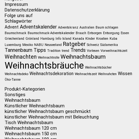
Impressum
Datenschutzerklärung
Folge uns auf
Schlagwörter
Adventskalender
Advent
Adventskranz
Australien
Baum schlagen
Baumschmuck
Baumschmuck-Adventskalender
Brauch
Entsorgen
Entsorgung
Essen
Griechenland
Grönland
Hamburg
Info
Island
Kanada
KInder
Kroatien
Kuba
Ratgeber
Luxemburg
Mexiko
NABU
Neuseeland
Schweiz
Südamerika
Tannenbaum
Tipps
Trends
Tradition
trend
Vorlesen
Vorweihnachtszeit
Weihnachtsbaum
Weihnachten
Weihnachtrolle
Weihnachtsbräuche
Weihnachtsbücher
Weihnachtsdekoration
Wissen
Weihnachtsdeko
Weihnachtszeit
Weihnahcten
Öko-Tanne
Produkt-Kategorien
Sonstiges
Weihnachtsbaum
Künstlicher Weihnachtsbaum
künstlicher Weihnachtsbaum geschmückt
künstlicher Weihnachtsbaum mit Beleuchtung
Tisch Weihnachtsbaum
Weihnachtsbaum 120 cm
Weihnachtsbaum 150 cm