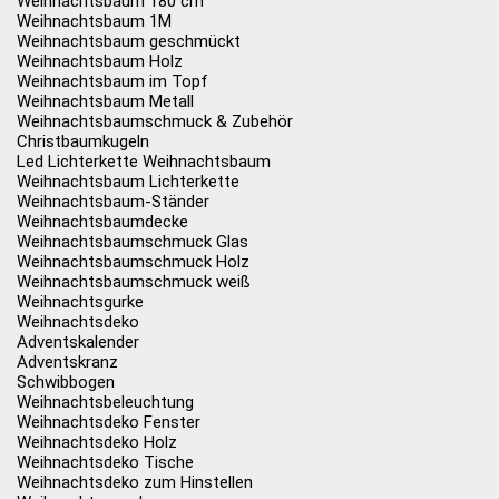
Weihnachtsbaum 180 cm
Weihnachtsbaum 1M
Weihnachtsbaum geschmückt
Weihnachtsbaum Holz
Weihnachtsbaum im Topf
Weihnachtsbaum Metall
Weihnachtsbaumschmuck & Zubehör
Christbaumkugeln
Led Lichterkette Weihnachtsbaum
Weihnachtsbaum Lichterkette
Weihnachtsbaum-Ständer
Weihnachtsbaumdecke
Weihnachtsbaumschmuck Glas
Weihnachtsbaumschmuck Holz
Weihnachtsbaumschmuck weiß
Weihnachtsgurke
Weihnachtsdeko
Adventskalender
Adventskranz
Schwibbogen
Weihnachtsbeleuchtung
Weihnachtsdeko Fenster
Weihnachtsdeko Holz
Weihnachtsdeko Tische
Weihnachtsdeko zum Hinstellen