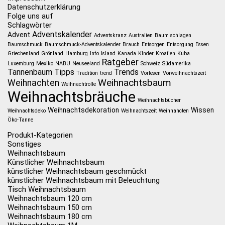
Datenschutzerklärung
Folge uns auf
Schlagwörter
Adventskalender
Advent
Adventskranz
Australien
Baum schlagen
Baumschmuck
Baumschmuck-Adventskalender
Brauch
Entsorgen
Entsorgung
Essen
Griechenland
Grönland
Hamburg
Info
Island
Kanada
KInder
Kroatien
Kuba
Ratgeber
Luxemburg
Mexiko
NABU
Neuseeland
Schweiz
Südamerika
Tannenbaum
Tipps
Trends
Tradition
trend
Vorlesen
Vorweihnachtszeit
Weihnachtsbaum
Weihnachten
Weihnachtrolle
Weihnachtsbräuche
Weihnachtsbücher
Weihnachtsdekoration
Wissen
Weihnachtsdeko
Weihnachtszeit
Weihnahcten
Öko-Tanne
Produkt-Kategorien
Sonstiges
Weihnachtsbaum
Künstlicher Weihnachtsbaum
künstlicher Weihnachtsbaum geschmückt
künstlicher Weihnachtsbaum mit Beleuchtung
Tisch Weihnachtsbaum
Weihnachtsbaum 120 cm
Weihnachtsbaum 150 cm
Weihnachtsbaum 180 cm