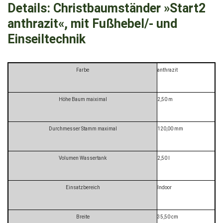
Details:
Christbaumständer »Start2
anthrazit«, mit Fußhebel/- und
Einseiltechnik
Farbe
anthrazit
Höhe Baum maiximal
2,50 m
Durchmesser Stamm maximal
120,00 mm
Volumen Wassertank
2,50 l
Einsatzbereich
Indoor
Breite
35,50 cm