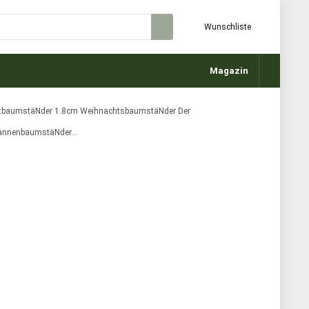
Wunschliste
Magazin
stbaumstäNder 1.8cm WeihnachtsbaumstäNder Der
TannenbaumstäNder…