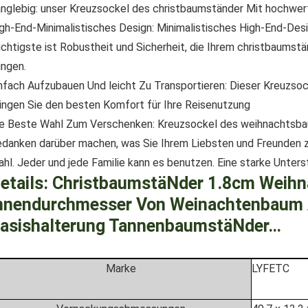
nglebig: unser Kreuzsockel des christbaumständer Mit hochwerti
gh-End-Minimalistisches Design: Minimalistisches High-End-Des
chtigste ist Robustheit und Sicherheit, die Ihrem christbaum
ingen.
nfach Aufzubauen Und leicht Zu Transportieren: Dieser Kreuzsoc
ingen Sie den besten Komfort für Ihre Reisenutzung
e Beste Wahl Zum Verschenken: Kreuzsockel des weihnachtsbau
danken darüber machen, was Sie Ihrem Liebsten und Freunden z
hl. Jeder und jede Familie kann es benutzen. Eine starke Unter
etails:
ChristbaumstäNder 1.8cm Weih
nnendurchmesser Von Weinachtenbaum 
asishalterung TannenbaumstäNder…
Marke
‎LYFETC