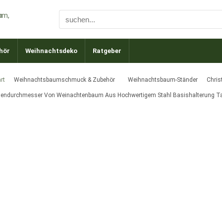
hör
Weihnachtsdeko
Ratgeber
rt
Weihnachtsbaumschmuck & Zubehör
Weihnachtsbaum-Ständer
Chri
nendurchmesser Von Weinachtenbaum Aus Hochwertigem Stahl Basishalterung 