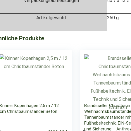
Verpackungsabmessungen
‎40.7 x 13.
Artikelgewicht
‎250 g
hnliche Produkte
Krinner Kopenhagen 2,5 m / 12
Brandsseller Christbau
cm Christbaumständer Beton
Weihnachtsbaumstände
Tannenbaumständer mi
Fußhebeltechnik, EIN-Se
und Sicherung – Anthraz