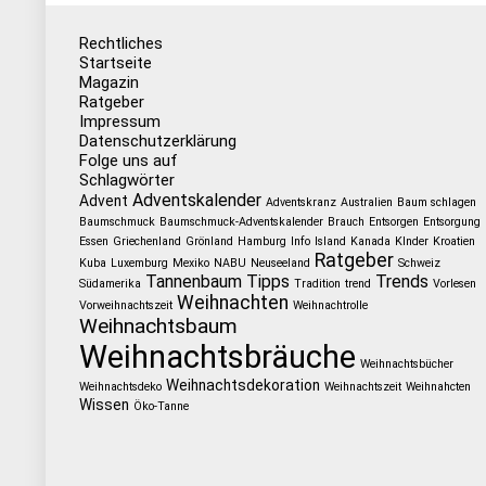
Rechtliches
Startseite
Magazin
Ratgeber
Impressum
Datenschutzerklärung
Folge uns auf
Schlagwörter
Adventskalender
Advent
Adventskranz
Australien
Baum schlagen
Baumschmuck
Baumschmuck-Adventskalender
Brauch
Entsorgen
Entsorgung
Essen
Griechenland
Grönland
Hamburg
Info
Island
Kanada
KInder
Kroatien
Ratgeber
Kuba
Luxemburg
Mexiko
NABU
Neuseeland
Schweiz
Tannenbaum
Tipps
Trends
Südamerika
Tradition
trend
Vorlesen
Weihnachten
Vorweihnachtszeit
Weihnachtrolle
Weihnachtsbaum
Weihnachtsbräuche
Weihnachtsbücher
Weihnachtsdekoration
Weihnachtsdeko
Weihnachtszeit
Weihnahcten
Wissen
Öko-Tanne