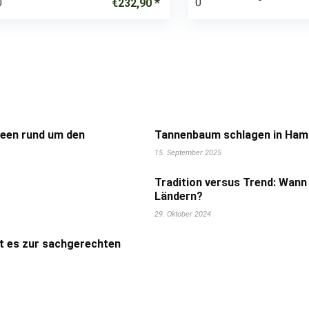
0
0
€
232,90
deen rund um den
Tannenbaum schlagen in Hamb
15. September 2025
Tradition versus Trend: Wann
Ländern?
29. Oktober 2024
t es zur sachgerechten