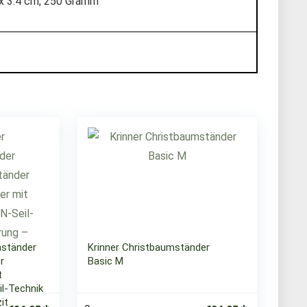
2 x 3.4 cm, 250 Gramm
mständer
Krinner Christbaumständer
r
Basic M
t
il-Technik
it