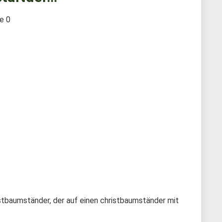
te
0
stbaumständer, der auf einen christbaumständer mit