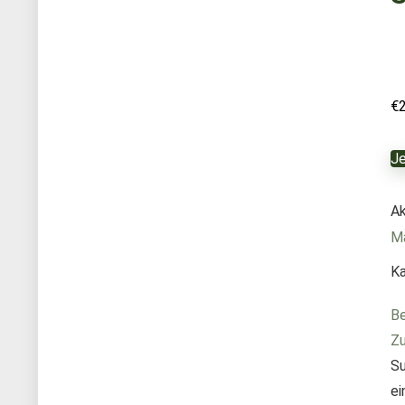
€
Je
Ak
M
Ka
Be
Zu
Su
ei