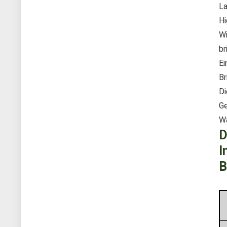
La
Hi
Wi
br
Ei
Br
Di
Ge
Wa
D
I
B