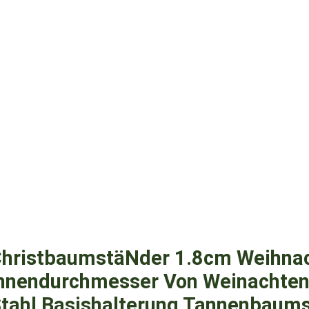
hristbaumstäNder 1.8cm Weihna
nnendurchmesser Von Weinachte
tahl Basishalterung Tannenbaum