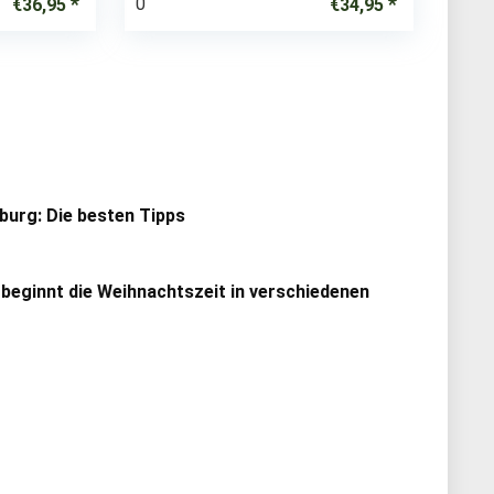
0
€
36,95
€
34,95
urg: Die besten Tipps
 beginnt die Weihnachtszeit in verschiedenen