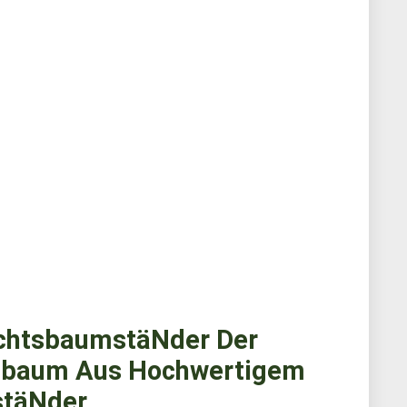
chtsbaumstäNder Der
nbaum Aus Hochwertigem
stäNder…