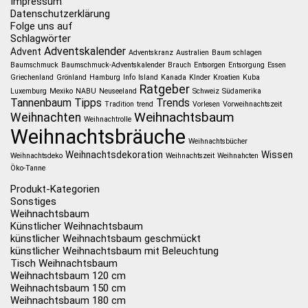
Impressum
Datenschutzerklärung
Folge uns auf
Schlagwörter
Adventskalender
Advent
Adventskranz
Australien
Baum schlagen
Baumschmuck
Baumschmuck-Adventskalender
Brauch
Entsorgen
Entsorgung
Essen
Griechenland
Grönland
Hamburg
Info
Island
Kanada
KInder
Kroatien
Kuba
Ratgeber
Luxemburg
Mexiko
NABU
Neuseeland
Schweiz
Südamerika
Tannenbaum
Tipps
Trends
Tradition
trend
Vorlesen
Vorweihnachtszeit
Weihnachtsbaum
Weihnachten
Weihnachtrolle
Weihnachtsbräuche
Weihnachtsbücher
Weihnachtsdekoration
Wissen
Weihnachtsdeko
Weihnachtszeit
Weihnahcten
Öko-Tanne
Produkt-Kategorien
Sonstiges
Weihnachtsbaum
Künstlicher Weihnachtsbaum
künstlicher Weihnachtsbaum geschmückt
künstlicher Weihnachtsbaum mit Beleuchtung
Tisch Weihnachtsbaum
Weihnachtsbaum 120 cm
Weihnachtsbaum 150 cm
Weihnachtsbaum 180 cm