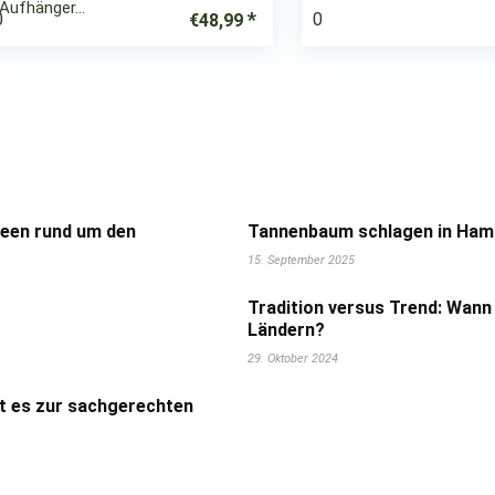
Aufhänger…
0
0
€
48,99
deen rund um den
Tannenbaum schlagen in Hamb
15. September 2025
Tradition versus Trend: Wann
Ländern?
29. Oktober 2024
t es zur sachgerechten