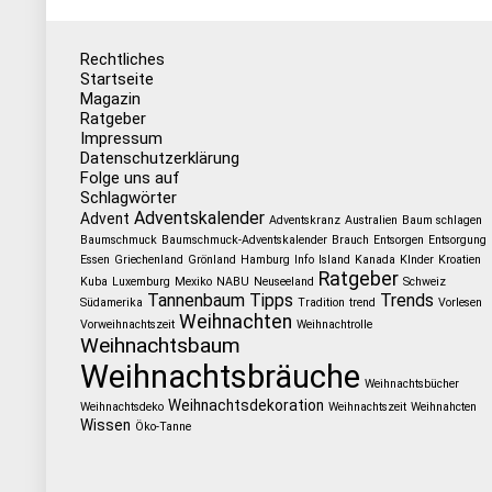
Rechtliches
Startseite
Magazin
Ratgeber
Impressum
Datenschutzerklärung
Folge uns auf
Schlagwörter
Adventskalender
Advent
Adventskranz
Australien
Baum schlagen
Baumschmuck
Baumschmuck-Adventskalender
Brauch
Entsorgen
Entsorgung
Essen
Griechenland
Grönland
Hamburg
Info
Island
Kanada
KInder
Kroatien
Ratgeber
Kuba
Luxemburg
Mexiko
NABU
Neuseeland
Schweiz
Tannenbaum
Tipps
Trends
Südamerika
Tradition
trend
Vorlesen
Weihnachten
Vorweihnachtszeit
Weihnachtrolle
Weihnachtsbaum
Weihnachtsbräuche
Weihnachtsbücher
Weihnachtsdekoration
Weihnachtsdeko
Weihnachtszeit
Weihnahcten
Wissen
Öko-Tanne