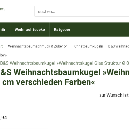
hör
Weihnachtsdeko
Ratgeber
rt
Weihnachtsbaumschmuck & Zubehör
Christbaumkugeln
B&S Weihnach
rben«
&S Weihnachtsbaumkugel »Weihna
 cm verschieden Farben«
zur Wunschlis
3,94