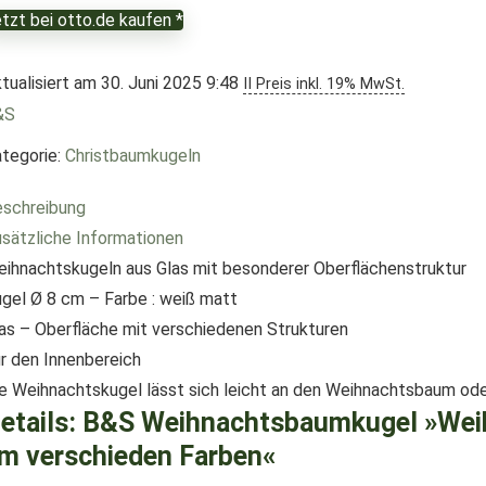
tzt bei otto.de kaufen *
tualisiert am 30. Juni 2025 9:48
II Preis inkl. 19% MwSt.
&S
tegorie:
Christbaumkugeln
schreibung
sätzliche Informationen
ihnachtskugeln aus Glas mit besonderer Oberflächenstruktur
gel Ø 8 cm – Farbe : weiß matt
as – Oberfläche mit verschiedenen Strukturen
r den Innenbereich
e Weihnachtskugel lässt sich leicht an den Weihnachtsbaum ode
etails:
B&S Weihnachtsbaumkugel »Weihn
m verschieden Farben«