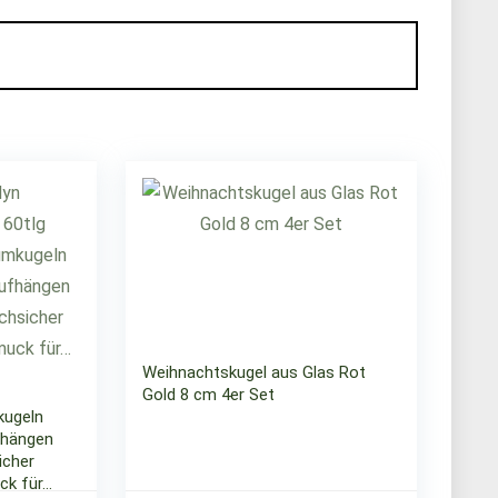
Weihnachtskugel aus Glas Rot
Gold 8 cm 4er Set
kugeln
hängen
icher
k für…