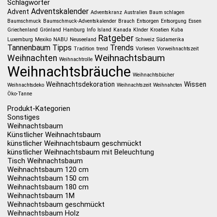
Schlagwörter
Adventskalender
Advent
Adventskranz
Australien
Baum schlagen
Baumschmuck
Baumschmuck-Adventskalender
Brauch
Entsorgen
Entsorgung
Essen
Griechenland
Grönland
Hamburg
Info
Island
Kanada
KInder
Kroatien
Kuba
Ratgeber
Luxemburg
Mexiko
NABU
Neuseeland
Schweiz
Südamerika
Tannenbaum
Tipps
Trends
Tradition
trend
Vorlesen
Vorweihnachtszeit
Weihnachtsbaum
Weihnachten
Weihnachtrolle
Weihnachtsbräuche
Weihnachtsbücher
Weihnachtsdekoration
Wissen
Weihnachtsdeko
Weihnachtszeit
Weihnahcten
Öko-Tanne
Produkt-Kategorien
Sonstiges
Weihnachtsbaum
Künstlicher Weihnachtsbaum
künstlicher Weihnachtsbaum geschmückt
künstlicher Weihnachtsbaum mit Beleuchtung
Tisch Weihnachtsbaum
Weihnachtsbaum 120 cm
Weihnachtsbaum 150 cm
Weihnachtsbaum 180 cm
Weihnachtsbaum 1M
Weihnachtsbaum geschmückt
Weihnachtsbaum Holz