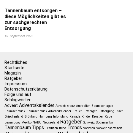
Tannenbaum entsorgen –
diese Möglichkeiten gibt es
zur sachgerechten
Entsorgung
15. September 2025
Rechtliches
Startseite
Magazin
Ratgeber
Impressum
Datenschutzerklärung
Folge uns auf
Schlagwörter
Adventskalender
Advent
Adventskranz
Australien
Baum schlagen
Baumschmuck
Baumschmuck-Adventskalender
Brauch
Entsorgen
Entsorgung
Essen
Griechenland
Grönland
Hamburg
Info
Island
Kanada
KInder
Kroatien
Kuba
Ratgeber
Luxemburg
Mexiko
NABU
Neuseeland
Schweiz
Südamerika
Tannenbaum
Tipps
Trends
Tradition
trend
Vorlesen
Vorweihnachtszeit