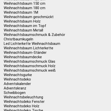
Weihnachtsbaum 150 cm
Weihnachtsbaum 180 cm
Weihnachtsbaum 1M
Weihnachtsbaum geschmückt
Weihnachtsbaum Holz
Weihnachtsbaum im Topf
Weihnachtsbaum Metall
Weihnachtsbaumschmuck & Zubehör
Christbaumkugeln
Led Lichterkette Weihnachtsbaum
Weihnachtsbaum Lichterkette
Weihnachtsbaum-Ständer
Weihnachtsbaumdecke
Weihnachtsbaumschmuck Glas
Weihnachtsbaumschmuck Holz
Weihnachtsbaumschmuck weiß
Weihnachtsgurke
Weihnachtsdeko
Adventskalender
Adventskranz
Schwibbogen
Weihnachtsbeleuchtung
Weihnachtsdeko Fenster
Weihnachtsdeko Holz
Weihnachtsdeko Tische