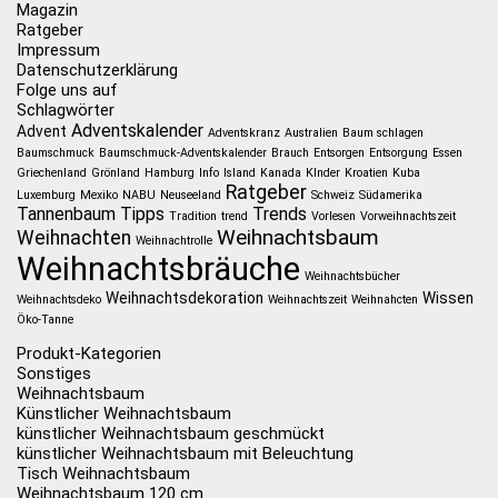
Magazin
Ratgeber
Impressum
Datenschutzerklärung
Folge uns auf
Schlagwörter
Adventskalender
Advent
Adventskranz
Australien
Baum schlagen
Baumschmuck
Baumschmuck-Adventskalender
Brauch
Entsorgen
Entsorgung
Essen
Griechenland
Grönland
Hamburg
Info
Island
Kanada
KInder
Kroatien
Kuba
Ratgeber
Luxemburg
Mexiko
NABU
Neuseeland
Schweiz
Südamerika
Tannenbaum
Tipps
Trends
Tradition
trend
Vorlesen
Vorweihnachtszeit
Weihnachtsbaum
Weihnachten
Weihnachtrolle
Weihnachtsbräuche
Weihnachtsbücher
Weihnachtsdekoration
Wissen
Weihnachtsdeko
Weihnachtszeit
Weihnahcten
Öko-Tanne
Produkt-Kategorien
Sonstiges
Weihnachtsbaum
Künstlicher Weihnachtsbaum
künstlicher Weihnachtsbaum geschmückt
künstlicher Weihnachtsbaum mit Beleuchtung
Tisch Weihnachtsbaum
Weihnachtsbaum 120 cm