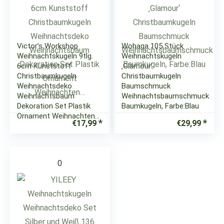
Victor’s Workshop
Wohaga 105 Stück
Weihnachtskugeln 9tlg.
Weihnachtskugeln
6cm Kunststoff
‚Glamour‘
Christbaumkugeln
Christbaumkugeln
Weihnachtsdeko
Baumschmuck
Weihnachtsbaum
Weihnachtsbaumschmuck
Dekoration Set Plastik
Baumkugeln, Farbe:Blau
Ornament Weihnachten…
€
17,99
€
29,99
0