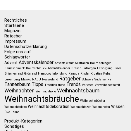
Rechtliches
Startseite
Magazin
Ratgeber
Impressum
Datenschutzerklärung
Folge uns auf
Schlagwörter
Adventskalender
Advent
Adventskranz
Australien
Baum schlagen
Baumschmuck
Baumschmuck-Adventskalender
Brauch
Entsorgen
Entsorgung
Essen
Griechenland
Grönland
Hamburg
Info
Island
Kanada
KInder
Kroatien
Kuba
Ratgeber
Luxemburg
Mexiko
NABU
Neuseeland
Schweiz
Südamerika
Tannenbaum
Tipps
Trends
Tradition
trend
Vorlesen
Vorweihnachtszeit
Weihnachtsbaum
Weihnachten
Weihnachtrolle
Weihnachtsbräuche
Weihnachtsbücher
Weihnachtsdekoration
Wissen
Weihnachtsdeko
Weihnachtszeit
Weihnahcten
Öko-Tanne
Produkt-Kategorien
Sonstiges