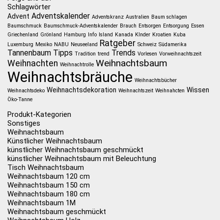
Schlagwörter
Adventskalender
Advent
Adventskranz
Australien
Baum schlagen
Baumschmuck
Baumschmuck-Adventskalender
Brauch
Entsorgen
Entsorgung
Essen
Griechenland
Grönland
Hamburg
Info
Island
Kanada
KInder
Kroatien
Kuba
Ratgeber
Luxemburg
Mexiko
NABU
Neuseeland
Schweiz
Südamerika
Tannenbaum
Tipps
Trends
Tradition
trend
Vorlesen
Vorweihnachtszeit
Weihnachtsbaum
Weihnachten
Weihnachtrolle
Weihnachtsbräuche
Weihnachtsbücher
Weihnachtsdekoration
Wissen
Weihnachtsdeko
Weihnachtszeit
Weihnahcten
Öko-Tanne
Produkt-Kategorien
Sonstiges
Weihnachtsbaum
Künstlicher Weihnachtsbaum
künstlicher Weihnachtsbaum geschmückt
künstlicher Weihnachtsbaum mit Beleuchtung
Tisch Weihnachtsbaum
Weihnachtsbaum 120 cm
Weihnachtsbaum 150 cm
Weihnachtsbaum 180 cm
Weihnachtsbaum 1M
Weihnachtsbaum geschmückt