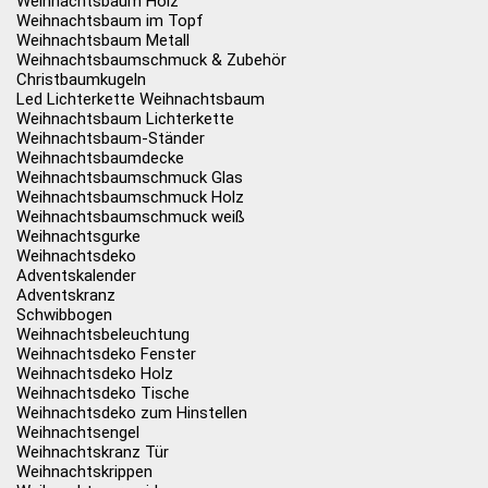
Weihnachtsbaum Holz
Weihnachtsbaum im Topf
Weihnachtsbaum Metall
Weihnachtsbaumschmuck & Zubehör
Christbaumkugeln
Led Lichterkette Weihnachtsbaum
Weihnachtsbaum Lichterkette
Weihnachtsbaum-Ständer
Weihnachtsbaumdecke
Weihnachtsbaumschmuck Glas
Weihnachtsbaumschmuck Holz
Weihnachtsbaumschmuck weiß
Weihnachtsgurke
Weihnachtsdeko
Adventskalender
Adventskranz
Schwibbogen
Weihnachtsbeleuchtung
Weihnachtsdeko Fenster
Weihnachtsdeko Holz
Weihnachtsdeko Tische
Weihnachtsdeko zum Hinstellen
Weihnachtsengel
Weihnachtskranz Tür
Weihnachtskrippen