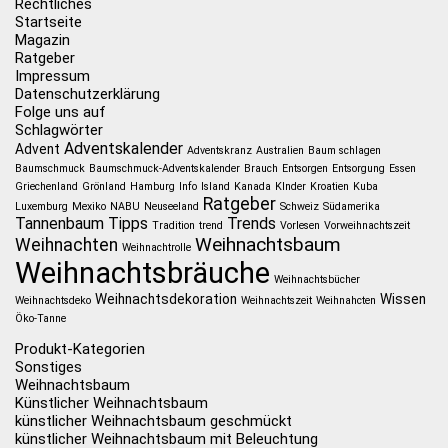
Rechtliches
Startseite
Magazin
Ratgeber
Impressum
Datenschutzerklärung
Folge uns auf
Schlagwörter
Adventskalender
Advent
Adventskranz
Australien
Baum schlagen
Baumschmuck
Baumschmuck-Adventskalender
Brauch
Entsorgen
Entsorgung
Essen
Griechenland
Grönland
Hamburg
Info
Island
Kanada
KInder
Kroatien
Kuba
Ratgeber
Luxemburg
Mexiko
NABU
Neuseeland
Schweiz
Südamerika
Tannenbaum
Tipps
Trends
Tradition
trend
Vorlesen
Vorweihnachtszeit
Weihnachtsbaum
Weihnachten
Weihnachtrolle
Weihnachtsbräuche
Weihnachtsbücher
Weihnachtsdekoration
Wissen
Weihnachtsdeko
Weihnachtszeit
Weihnahcten
Öko-Tanne
Produkt-Kategorien
Sonstiges
Weihnachtsbaum
Künstlicher Weihnachtsbaum
künstlicher Weihnachtsbaum geschmückt
künstlicher Weihnachtsbaum mit Beleuchtung