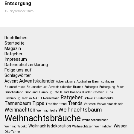
Entsorgung
15. September 2025
Rechtliches
Startseite
Magazin
Ratgeber
Impressum
Datenschutzerklärung
Folge uns auf
Schlagwörter
Adventskalender
Advent
Adventskranz
Australien
Baum schlagen
Baumschmuck
Baumschmuck-Adventskalender
Brauch
Entsorgen
Entsorgung
Essen
Griechenland
Grönland
Hamburg
Info
Island
Kanada
KInder
Kroatien
Kuba
Ratgeber
Luxemburg
Mexiko
NABU
Neuseeland
Schweiz
Südamerika
Tannenbaum
Tipps
Trends
Tradition
trend
Vorlesen
Vorweihnachtszeit
Weihnachtsbaum
Weihnachten
Weihnachtrolle
Weihnachtsbräuche
Weihnachtsbücher
Weihnachtsdekoration
Wissen
Weihnachtsdeko
Weihnachtszeit
Weihnahcten
Öko-Tanne