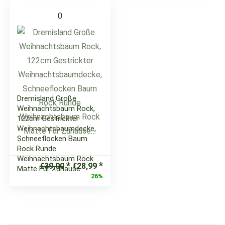
0
Dremisland Große
Weihnachtsbaum Rock,
122cm Gestrickter
Weihnachtsbaumdecke,
Schneeflocken Baum
Rock Runde
Weihnachtsbaum Rock
Ursprünglicher
Aktueller
€
39,00
€
28,99
Matte Für Zuhause…
Preis
Preis
26%
war:
ist:
€39,00
€28,99.