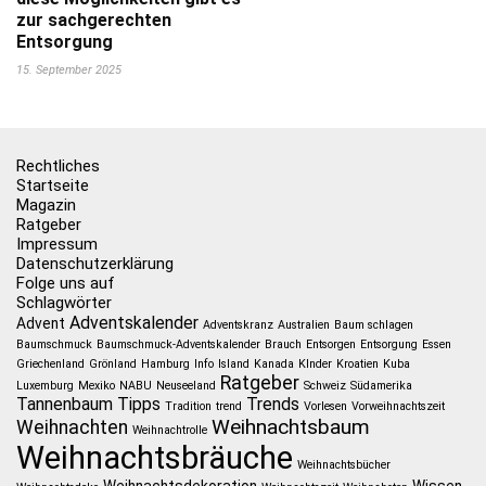
zur sachgerechten
Entsorgung
15. September 2025
Rechtliches
Startseite
Magazin
Ratgeber
Impressum
Datenschutzerklärung
Folge uns auf
Schlagwörter
Adventskalender
Advent
Adventskranz
Australien
Baum schlagen
Baumschmuck
Baumschmuck-Adventskalender
Brauch
Entsorgen
Entsorgung
Essen
Griechenland
Grönland
Hamburg
Info
Island
Kanada
KInder
Kroatien
Kuba
Ratgeber
Luxemburg
Mexiko
NABU
Neuseeland
Schweiz
Südamerika
Tannenbaum
Tipps
Trends
Tradition
trend
Vorlesen
Vorweihnachtszeit
Weihnachtsbaum
Weihnachten
Weihnachtrolle
Weihnachtsbräuche
Weihnachtsbücher