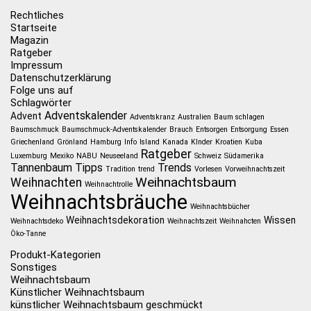
Rechtliches
Startseite
Magazin
Ratgeber
Impressum
Datenschutzerklärung
Folge uns auf
Schlagwörter
Adventskalender
Advent
Adventskranz
Australien
Baum schlagen
Baumschmuck
Baumschmuck-Adventskalender
Brauch
Entsorgen
Entsorgung
Essen
Griechenland
Grönland
Hamburg
Info
Island
Kanada
KInder
Kroatien
Kuba
Ratgeber
Luxemburg
Mexiko
NABU
Neuseeland
Schweiz
Südamerika
Tannenbaum
Tipps
Trends
Tradition
trend
Vorlesen
Vorweihnachtszeit
Weihnachtsbaum
Weihnachten
Weihnachtrolle
Weihnachtsbräuche
Weihnachtsbücher
Weihnachtsdekoration
Wissen
Weihnachtsdeko
Weihnachtszeit
Weihnahcten
Öko-Tanne
Produkt-Kategorien
Sonstiges
Weihnachtsbaum
Künstlicher Weihnachtsbaum
künstlicher Weihnachtsbaum geschmückt