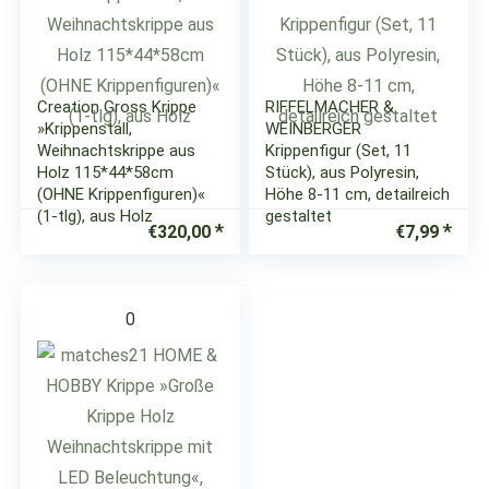
Creation Gross Krippe
RIFFELMACHER &
»Krippenstall,
WEINBERGER
Weihnachtskrippe aus
Krippenfigur (Set, 11
Holz 115*44*58cm
Stück), aus Polyresin,
(OHNE Krippenfiguren)«
Höhe 8-11 cm, detailreich
(1-tlg), aus Holz
gestaltet
€
320,00
€
7,99
0