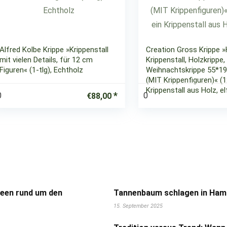
Alfred Kolbe Krippe »Krippenstall
Creation Gross Krippe »
mit vielen Details, für 12 cm
Krippenstall, Holzkrippe,
Figuren« (1-tlg), Echtholz
Weihnachtskrippe 55*1
(MIT Krippenfiguren)« (12
Krippenstall aus Holz, el
0
0
€
88,00
deen rund um den
Tannenbaum schlagen in Hamb
15. September 2025