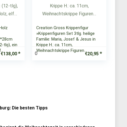
Holz
Creation Gross Krippenfigur
»Krippenfiguren Set 3tlg. heilige
9*28cm
Familie: Maria, Josef & Jesus in
-tlg), ein
Krippe H.: ca. 11cm,
f…
Weihnachtskrippe Figuren…
0
€
138,00
€
20,95
urg: Die besten Tipps