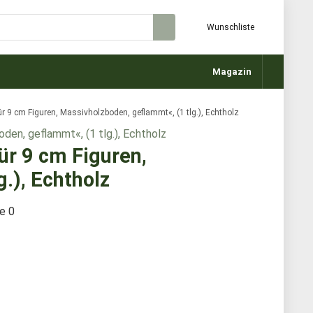
Wunschliste
Magazin
für 9 cm Figuren, Massivholzboden, geflammt«, (1 tlg.), Echtholz
ür 9 cm Figuren,
.), Echtholz
te
0