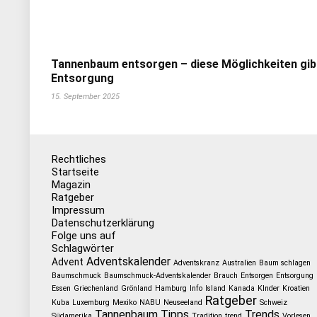
Tannenbaum entsorgen – diese Möglichkeiten gib
Entsorgung
15. September 2025
Rechtliches
Startseite
Magazin
Ratgeber
Impressum
Datenschutzerklärung
Folge uns auf
Schlagwörter
Adventskalender
Advent
Adventskranz
Australien
Baum schlagen
Baumschmuck
Baumschmuck-Adventskalender
Brauch
Entsorgen
Entsorgung
Essen
Griechenland
Grönland
Hamburg
Info
Island
Kanada
KInder
Kroatien
Ratgeber
Kuba
Luxemburg
Mexiko
NABU
Neuseeland
Schweiz
Tannenbaum
Tipps
Trends
Südamerika
Tradition
trend
Vorlesen