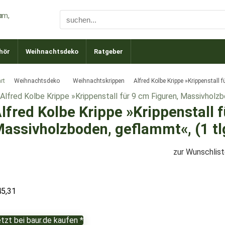
hör
Weihnachtsdeko
Ratgeber
rt
Weihnachtsdeko
Weihnachtskrippen
Alfred Kolbe Krippe »Krippenstall 
lfred Kolbe Krippe »Krippenstall f
assivholzboden, geflammt«, (1 tlg
zur Wunschlis
45,31
tzt bei baur.de kaufen *