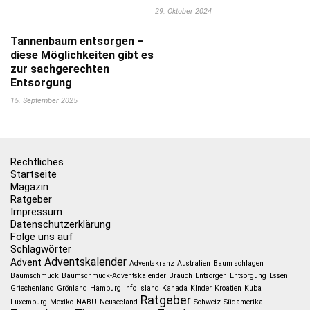
29. Oktober 2024
Tannenbaum entsorgen –
diese Möglichkeiten gibt es
zur sachgerechten
Entsorgung
15. September 2025
Rechtliches
Startseite
Magazin
Ratgeber
Impressum
Datenschutzerklärung
Folge uns auf
Schlagwörter
Adventskalender
Advent
Adventskranz
Australien
Baum schlagen
Baumschmuck
Baumschmuck-Adventskalender
Brauch
Entsorgen
Entsorgung
Essen
Griechenland
Grönland
Hamburg
Info
Island
Kanada
KInder
Kroatien
Kuba
Ratgeber
Luxemburg
Mexiko
NABU
Neuseeland
Schweiz
Südamerika