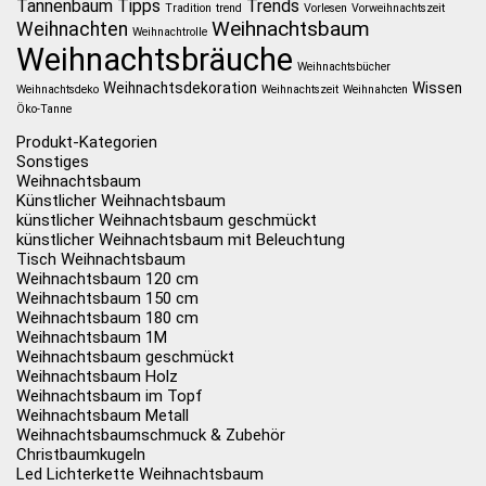
Tannenbaum
Tipps
Trends
Tradition
trend
Vorlesen
Vorweihnachtszeit
Weihnachtsbaum
Weihnachten
Weihnachtrolle
Weihnachtsbräuche
Weihnachtsbücher
Weihnachtsdekoration
Wissen
Weihnachtsdeko
Weihnachtszeit
Weihnahcten
Öko-Tanne
Produkt-Kategorien
Sonstiges
Weihnachtsbaum
Künstlicher Weihnachtsbaum
künstlicher Weihnachtsbaum geschmückt
künstlicher Weihnachtsbaum mit Beleuchtung
Tisch Weihnachtsbaum
Weihnachtsbaum 120 cm
Weihnachtsbaum 150 cm
Weihnachtsbaum 180 cm
Weihnachtsbaum 1M
Weihnachtsbaum geschmückt
Weihnachtsbaum Holz
Weihnachtsbaum im Topf
Weihnachtsbaum Metall
Weihnachtsbaumschmuck & Zubehör
Christbaumkugeln
Led Lichterkette Weihnachtsbaum