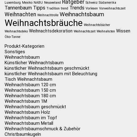
Ratgeber
Luxemburg
Mexiko
NABU
Neuseeland
Schweiz
Südamerika
Tannenbaum
Tipps
Trends
Tradition
trend
Vorlesen
Vorweihnachtszeit
Weihnachtsbaum
Weihnachten
Weihnachtrolle
Weihnachtsbräuche
Weihnachtsbücher
Weihnachtsdekoration
Wissen
Weihnachtsdeko
Weihnachtszeit
Weihnahcten
Öko-Tanne
Produkt-Kategorien
Sonstiges
Weihnachtsbaum
Künstlicher Weihnachtsbaum
künstlicher Weihnachtsbaum geschmückt
künstlicher Weihnachtsbaum mit Beleuchtung
Tisch Weihnachtsbaum
Weihnachtsbaum 120 cm
Weihnachtsbaum 150 cm
Weihnachtsbaum 180 cm
Weihnachtsbaum 1M
Weihnachtsbaum geschmückt
Weihnachtsbaum Holz
Weihnachtsbaum im Topf
Weihnachtsbaum Metall
Weihnachtsbaumschmuck & Zubehör
Christbaumkugeln