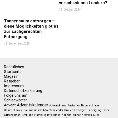
verschiedenen Ländern?
29. Oktober 2024
Tannenbaum entsorgen –
diese Möglichkeiten gibt es
zur sachgerechten
Entsorgung
15. September 2025
Rechtliches
Startseite
Magazin
Ratgeber
Impressum
Datenschutzerklärung
Folge uns auf
Schlagwörter
Adventskalender
Advent
Adventskranz
Australien
Baum schlagen
Baumschmuck
Baumschmuck-Adventskalender
Brauch
Entsorgen
Entsorgung
Essen
Griechenland
Grönland
Hamburg
Info
Island
Kanada
KInder
Kroatien
Kuba