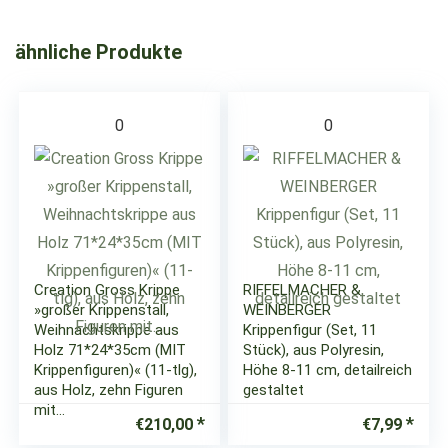
ähnliche Produkte
0
0
Creation Gross Krippe
RIFFELMACHER &
»großer Krippenstall,
WEINBERGER
Weihnachtskrippe aus
Krippenfigur (Set, 11
Holz 71*24*35cm (MIT
Stück), aus Polyresin,
Krippenfiguren)« (11-tlg),
Höhe 8-11 cm, detailreich
aus Holz, zehn Figuren
gestaltet
mit…
€
210,00
€
7,99