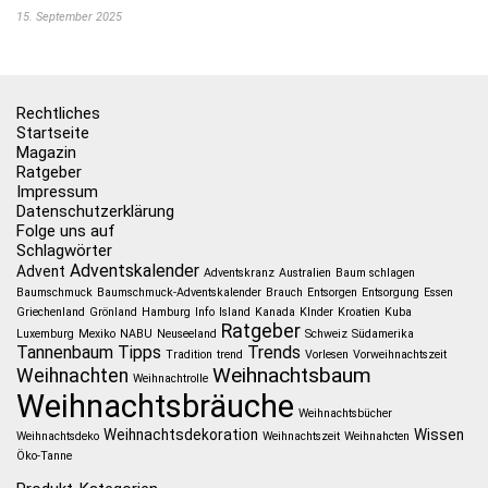
15. September 2025
Rechtliches
Startseite
Magazin
Ratgeber
Impressum
Datenschutzerklärung
Folge uns auf
Schlagwörter
Adventskalender
Advent
Adventskranz
Australien
Baum schlagen
Baumschmuck
Baumschmuck-Adventskalender
Brauch
Entsorgen
Entsorgung
Essen
Griechenland
Grönland
Hamburg
Info
Island
Kanada
KInder
Kroatien
Kuba
Ratgeber
Luxemburg
Mexiko
NABU
Neuseeland
Schweiz
Südamerika
Tannenbaum
Tipps
Trends
Tradition
trend
Vorlesen
Vorweihnachtszeit
Weihnachtsbaum
Weihnachten
Weihnachtrolle
Weihnachtsbräuche
Weihnachtsbücher
Weihnachtsdekoration
Wissen
Weihnachtsdeko
Weihnachtszeit
Weihnahcten
Öko-Tanne