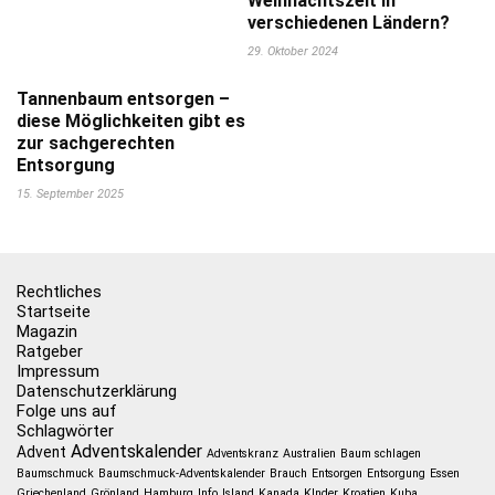
Weihnachtszeit in
verschiedenen Ländern?
29. Oktober 2024
Tannenbaum entsorgen –
diese Möglichkeiten gibt es
zur sachgerechten
Entsorgung
15. September 2025
Rechtliches
Startseite
Magazin
Ratgeber
Impressum
Datenschutzerklärung
Folge uns auf
Schlagwörter
Adventskalender
Advent
Adventskranz
Australien
Baum schlagen
Baumschmuck
Baumschmuck-Adventskalender
Brauch
Entsorgen
Entsorgung
Essen
Griechenland
Grönland
Hamburg
Info
Island
Kanada
KInder
Kroatien
Kuba