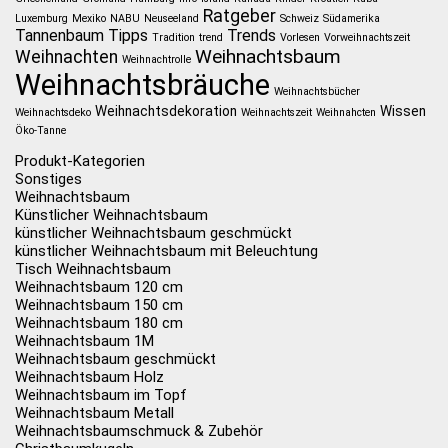
Ratgeber
Luxemburg
Mexiko
NABU
Neuseeland
Schweiz
Südamerika
Tannenbaum
Tipps
Trends
Tradition
trend
Vorlesen
Vorweihnachtszeit
Weihnachtsbaum
Weihnachten
Weihnachtrolle
Weihnachtsbräuche
Weihnachtsbücher
Weihnachtsdekoration
Wissen
Weihnachtsdeko
Weihnachtszeit
Weihnahcten
Öko-Tanne
Produkt-Kategorien
Sonstiges
Weihnachtsbaum
Künstlicher Weihnachtsbaum
künstlicher Weihnachtsbaum geschmückt
künstlicher Weihnachtsbaum mit Beleuchtung
Tisch Weihnachtsbaum
Weihnachtsbaum 120 cm
Weihnachtsbaum 150 cm
Weihnachtsbaum 180 cm
Weihnachtsbaum 1M
Weihnachtsbaum geschmückt
Weihnachtsbaum Holz
Weihnachtsbaum im Topf
Weihnachtsbaum Metall
Weihnachtsbaumschmuck & Zubehör