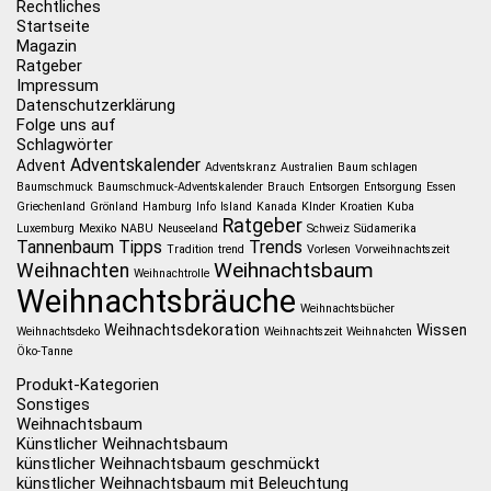
Rechtliches
Startseite
Magazin
Ratgeber
Impressum
Datenschutzerklärung
Folge uns auf
Schlagwörter
Adventskalender
Advent
Adventskranz
Australien
Baum schlagen
Baumschmuck
Baumschmuck-Adventskalender
Brauch
Entsorgen
Entsorgung
Essen
Griechenland
Grönland
Hamburg
Info
Island
Kanada
KInder
Kroatien
Kuba
Ratgeber
Luxemburg
Mexiko
NABU
Neuseeland
Schweiz
Südamerika
Tannenbaum
Tipps
Trends
Tradition
trend
Vorlesen
Vorweihnachtszeit
Weihnachtsbaum
Weihnachten
Weihnachtrolle
Weihnachtsbräuche
Weihnachtsbücher
Weihnachtsdekoration
Wissen
Weihnachtsdeko
Weihnachtszeit
Weihnahcten
Öko-Tanne
Produkt-Kategorien
Sonstiges
Weihnachtsbaum
Künstlicher Weihnachtsbaum
künstlicher Weihnachtsbaum geschmückt
künstlicher Weihnachtsbaum mit Beleuchtung