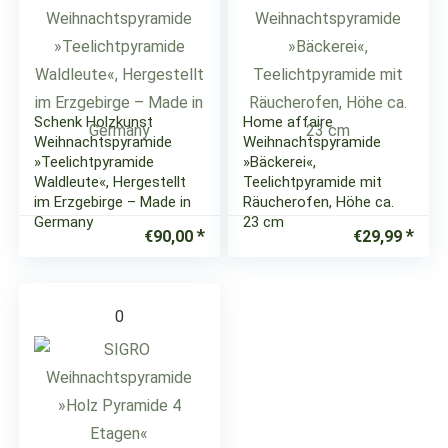
Schenk Holzkunst
Home affaire
Weihnachtspyramide
Weihnachtspyramide
»Teelichtpyramide
»Bäckerei«,
Waldleute«, Hergestellt
Teelichtpyramide mit
im Erzgebirge – Made in
Räucherofen, Höhe ca.
Germany
23 cm
€
90,00
€
29,99
0