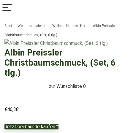
Start
Weihnachtsdeko
Weihnachtsdeko Holz
Albin Preissler
Christbaumschmuck, (Set, 6 tlg.)
Albin Preissler
Christbaumschmuck, (Set, 6
tlg.)
zur Wunschliste
0
€
46,38
Jetzt bei baur.de kaufen *