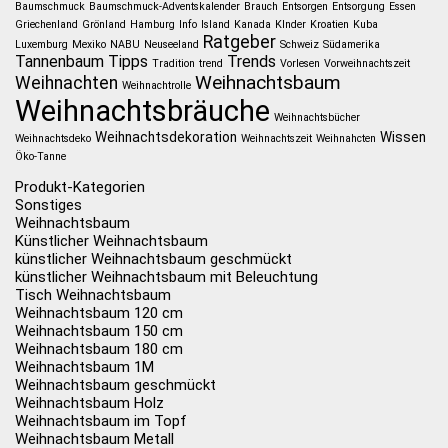
Baumschmuck
Baumschmuck-Adventskalender
Brauch
Entsorgen
Entsorgung
Essen
Griechenland
Grönland
Hamburg
Info
Island
Kanada
KInder
Kroatien
Kuba
Ratgeber
Luxemburg
Mexiko
NABU
Neuseeland
Schweiz
Südamerika
Tannenbaum
Tipps
Trends
Tradition
trend
Vorlesen
Vorweihnachtszeit
Weihnachtsbaum
Weihnachten
Weihnachtrolle
Weihnachtsbräuche
Weihnachtsbücher
Weihnachtsdekoration
Wissen
Weihnachtsdeko
Weihnachtszeit
Weihnahcten
Öko-Tanne
Produkt-Kategorien
Sonstiges
Weihnachtsbaum
Künstlicher Weihnachtsbaum
künstlicher Weihnachtsbaum geschmückt
künstlicher Weihnachtsbaum mit Beleuchtung
Tisch Weihnachtsbaum
Weihnachtsbaum 120 cm
Weihnachtsbaum 150 cm
Weihnachtsbaum 180 cm
Weihnachtsbaum 1M
Weihnachtsbaum geschmückt
Weihnachtsbaum Holz
Weihnachtsbaum im Topf
Weihnachtsbaum Metall