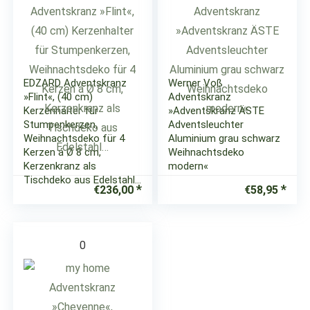
EDZARD Adventskranz
Werner Voß
»Flint«, (40 cm)
Adventskranz
Kerzenhalter für
»Adventskranz ÄSTE
Stumpenkerzen,
Adventsleuchter
Weihnachtsdeko für 4
Aluminium grau schwarz
Kerzen á Ø 8 cm,
Weihnachtsdeko
Kerzenkranz als
modern«
Tischdeko aus Edelstahl…
€
236,00
€
58,95
0