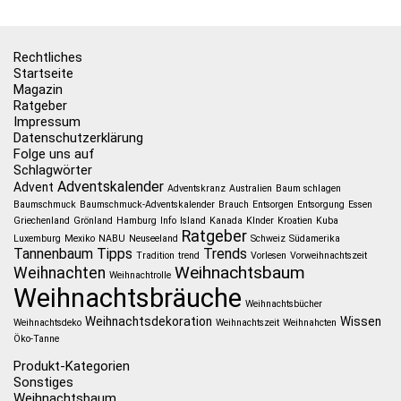
Rechtliches
Startseite
Magazin
Ratgeber
Impressum
Datenschutzerklärung
Folge uns auf
Schlagwörter
Adventskalender
Advent
Adventskranz
Australien
Baum schlagen
Baumschmuck
Baumschmuck-Adventskalender
Brauch
Entsorgen
Entsorgung
Essen
Griechenland
Grönland
Hamburg
Info
Island
Kanada
KInder
Kroatien
Kuba
Ratgeber
Luxemburg
Mexiko
NABU
Neuseeland
Schweiz
Südamerika
Tannenbaum
Tipps
Trends
Tradition
trend
Vorlesen
Vorweihnachtszeit
Weihnachtsbaum
Weihnachten
Weihnachtrolle
Weihnachtsbräuche
Weihnachtsbücher
Weihnachtsdekoration
Wissen
Weihnachtsdeko
Weihnachtszeit
Weihnahcten
Öko-Tanne
Produkt-Kategorien
Sonstiges
Weihnachtsbaum