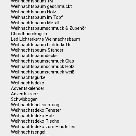
Weihnachtsbaum 1M
Weihnachtsbaum geschmückt
Weihnachtsbaum Holz
Weihnachtsbaum im Topf
Weihnachtsbaum Metall
Weihnachtsbaumschmuck & Zubehör
Christbaumkugeln
Led Lichterkette Weihnachtsbaum
Weihnachtsbaum Lichterkette
Weihnachtsbaum-Ständer
Weihnachtsbaumdecke
Weihnachtsbaumschmuck Glas
Weihnachtsbaumschmuck Holz
Weihnachtsbaumschmuck weiß
Weihnachtsgurke
Weihnachtsdeko
Adventskalender
Adventskranz
Schwibbogen
Weihnachtsbeleuchtung
Weihnachtsdeko Fenster
Weihnachtsdeko Holz
Weihnachtsdeko Tische
Weihnachtsdeko zum Hinstellen
Weihnachtsengel