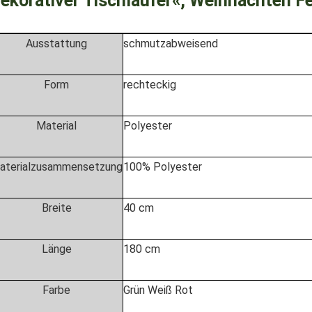
ekorativer Tischläufer«, Weihnachten Fe
Ausstattung
schmutzabweisend
Form
rechteckig
Material
Polyester
aterialzusammensetzung
100% Polyester
Breite
40 cm
Länge
180 cm
Farbe
Grün Weiß Rot