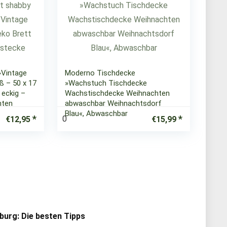
»Vintage
Moderno Tischdecke
ß – 50 x 17
»Wachstuch Tischdecke
 eckig –
Wachstischdecke Weihnachten
hten
abwaschbar Weihnachtsdorf
Blau«, Abwaschbar
0
€
12,95
€
15,99
urg: Die besten Tipps