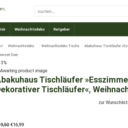
hör
Weihnachtsdeko
Ratgeber
rt
Weihnachtsdeko
Weihnachtsdeko Tische
Abakuhaus Tischläufer »Ess
ienzeit Deer
13%
bakuhaus Tischläufer »Esszimme
ekorativer Tischläufer«, Weihnach
zur Wunschlis
Ursprünglicher
Aktueller
19,50
€
16,99