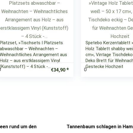
Platzset, »Tischsets I Platzsets
Spetebo Kerzentablett 
abwaschbar – Weihnachten –
Holz Tablett shabby wei
Weihnachtliches Arrangement aus
cm«, Vintage Tischdeko
Holz – aus erstklassigem Vinyl
Deko Brett für Weihnac
(Kunststoff) – 4 Stück -…
Gestecke Hochzeit
0
0
€
34,90
deen rund um den
Tannenbaum schlagen in Hamb