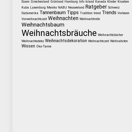
Essen
Griechenland
Grönland
Hamburg
Info
Island
Kanada
KInder
Kroatien
Ratgeber
Kuba
Luxemburg
Mexiko
NABU
Neuseeland
Schweiz
Tannenbaum
Tipps
Trends
Südamerika
Tradition
trend
Vorlesen
Weihnachten
Vorweihnachtszeit
Weihnachtrolle
Weihnachtsbaum
Weihnachtsbräuche
Weihnachtsbücher
Weihnachtsdekoration
Weihnachtsdeko
Weihnachtszeit
Weihnahcten
Wissen
Öko-Tanne