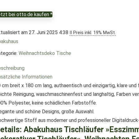
Preis
Preis
war:
ist:
tzt bei otto.de kaufen *
€19,50
€16,99.
tualisiert am 27. Juni 2025 4:38
II Preis inkl. 19% MwSt.
bakuhaus
tegorie:
Weihnachtsdeko Tische
schreibung
sätzliche Informationen
 cm breit x 180 cm lang, authaentisch und einzigartig, klare und 
ichte Reinigung, waschmaschinenfest und langhaltig, Farben ver
0% Polyester, keine schädlichen Farbstoffe.
egante und schöne Designs, große Auswahl.
chwertige Stoff aus moderner und professioneller Digitaldruck
etails:
Abakuhaus Tischläufer »Esszimm