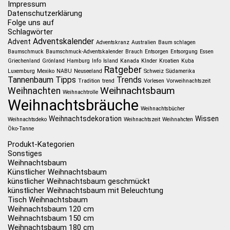
Impressum
Datenschutzerklärung
Folge uns auf
Schlagwörter
Adventskalender
Advent
Adventskranz
Australien
Baum schlagen
Baumschmuck
Baumschmuck-Adventskalender
Brauch
Entsorgen
Entsorgung
Essen
Griechenland
Grönland
Hamburg
Info
Island
Kanada
KInder
Kroatien
Kuba
Ratgeber
Luxemburg
Mexiko
NABU
Neuseeland
Schweiz
Südamerika
Tannenbaum
Tipps
Trends
Tradition
trend
Vorlesen
Vorweihnachtszeit
Weihnachtsbaum
Weihnachten
Weihnachtrolle
Weihnachtsbräuche
Weihnachtsbücher
Weihnachtsdekoration
Wissen
Weihnachtsdeko
Weihnachtszeit
Weihnahcten
Öko-Tanne
Produkt-Kategorien
Sonstiges
Weihnachtsbaum
Künstlicher Weihnachtsbaum
künstlicher Weihnachtsbaum geschmückt
künstlicher Weihnachtsbaum mit Beleuchtung
Tisch Weihnachtsbaum
Weihnachtsbaum 120 cm
Weihnachtsbaum 150 cm
Weihnachtsbaum 180 cm