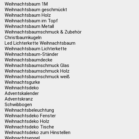
Weihnachtsbaum 1M
Weihnachtsbaum geschmückt
Weihnachtsbaum Holz
Weihnachtsbaum im Topf
Weihnachtsbaum Metall
Weihnachtsbaumschmuck & Zubehör
Christbaumkugeln
Led Lichterkette Weihnachtsbaum
Weihnachtsbaum Lichterkette
Weihnachtsbaum-Ständer
Weihnachtsbaumdecke
Weihnachtsbaumschmuck Glas
Weihnachtsbaumschmuck Holz
Weihnachtsbaumschmuck weiß
Weihnachtsgurke
Weihnachtsdeko
Adventskalender
Adventskranz
Schwibbogen
Weihnachtsbeleuchtung
Weihnachtsdeko Fenster
Weihnachtsdeko Holz
Weihnachtsdeko Tische
Weihnachtsdeko zum Hinstellen
Weihnachtsengel