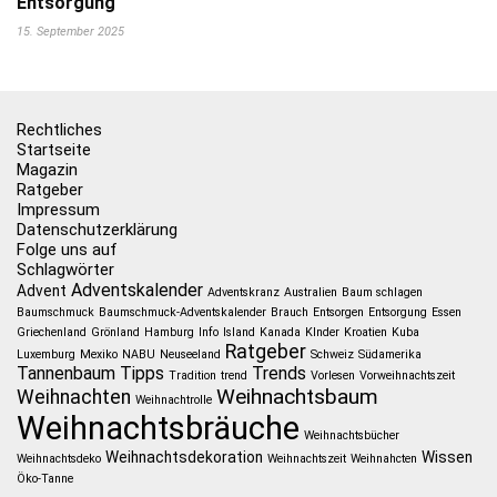
Entsorgung
15. September 2025
Rechtliches
Startseite
Magazin
Ratgeber
Impressum
Datenschutzerklärung
Folge uns auf
Schlagwörter
Adventskalender
Advent
Adventskranz
Australien
Baum schlagen
Baumschmuck
Baumschmuck-Adventskalender
Brauch
Entsorgen
Entsorgung
Essen
Griechenland
Grönland
Hamburg
Info
Island
Kanada
KInder
Kroatien
Kuba
Ratgeber
Luxemburg
Mexiko
NABU
Neuseeland
Schweiz
Südamerika
Tannenbaum
Tipps
Trends
Tradition
trend
Vorlesen
Vorweihnachtszeit
Weihnachtsbaum
Weihnachten
Weihnachtrolle
Weihnachtsbräuche
Weihnachtsbücher
Weihnachtsdekoration
Wissen
Weihnachtsdeko
Weihnachtszeit
Weihnahcten
Öko-Tanne