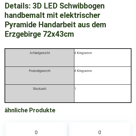
Details:
3D LED Schwibbogen
handbemalt mit elektrischer
Pyramide Handarbeit aus dem
Erzgebirge 72x43cm
Artikelgewicht
‎4 Kilogramm
Produktgewicht
‎4 Kilogramm
Stückzahl
‎1
ähnliche Produkte
0
0