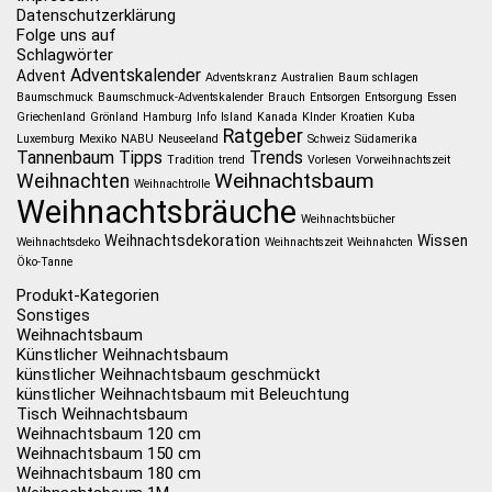
Datenschutzerklärung
Folge uns auf
Schlagwörter
Adventskalender
Advent
Adventskranz
Australien
Baum schlagen
Baumschmuck
Baumschmuck-Adventskalender
Brauch
Entsorgen
Entsorgung
Essen
Griechenland
Grönland
Hamburg
Info
Island
Kanada
KInder
Kroatien
Kuba
Ratgeber
Luxemburg
Mexiko
NABU
Neuseeland
Schweiz
Südamerika
Tannenbaum
Tipps
Trends
Tradition
trend
Vorlesen
Vorweihnachtszeit
Weihnachtsbaum
Weihnachten
Weihnachtrolle
Weihnachtsbräuche
Weihnachtsbücher
Weihnachtsdekoration
Wissen
Weihnachtsdeko
Weihnachtszeit
Weihnahcten
Öko-Tanne
Produkt-Kategorien
Sonstiges
Weihnachtsbaum
Künstlicher Weihnachtsbaum
künstlicher Weihnachtsbaum geschmückt
künstlicher Weihnachtsbaum mit Beleuchtung
Tisch Weihnachtsbaum
Weihnachtsbaum 120 cm
Weihnachtsbaum 150 cm
Weihnachtsbaum 180 cm