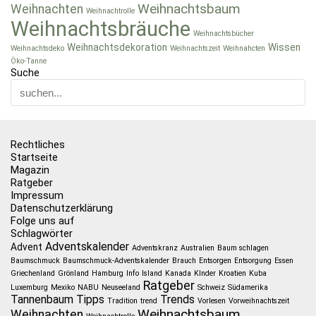
Weihnachtsbaum
Weihnachten
Weihnachtrolle
Weihnachtsbräuche
Weihnachtsbücher
Weihnachtsdekoration
Wissen
Weihnachtsdeko
Weihnachtszeit
Weihnahcten
Öko-Tanne
Suche
Rechtliches
Startseite
Magazin
Ratgeber
Impressum
Datenschutzerklärung
Folge uns auf
Schlagwörter
Adventskalender
Advent
Adventskranz
Australien
Baum schlagen
Baumschmuck
Baumschmuck-Adventskalender
Brauch
Entsorgen
Entsorgung
Essen
Griechenland
Grönland
Hamburg
Info
Island
Kanada
KInder
Kroatien
Kuba
Ratgeber
Luxemburg
Mexiko
NABU
Neuseeland
Schweiz
Südamerika
Tannenbaum
Tipps
Trends
Tradition
trend
Vorlesen
Vorweihnachtszeit
Weihnachtsbaum
Weihnachten