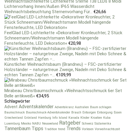
Weihnachtslichterkette Lichterkette Sterne 138 LEDs 8 Modi
Lichtervorhang Innen/Außen IP65 Wasserdicht
Weihnachtsbeleuchtung Sternenvorhang Für...
€
26,66
FeelGlad LED-Lichterkette »Dekorativer Kronleuchter, 2 Stück
Schneemann/Weihnachtsmann Modell hängende
Fensterleuchte, LED Dekoration«
€
20,98
Künstlicher Weihnachtsbaum (Brandneu) – FSC-zertifizierter
Holzständer – naturgetreue Zweige, Nadeln mit Deko Schnee &
echten Tannen Zapfen –...
€
109,99
Mirabeau Christbaumschmuck »Weihnachtsschmuck 6er Set
Belle antikweiß«
€
34,95
Schlagwörter
Adventskalender
Advent
Adventskranz
Australien
Baum schlagen
Baumschmuck
Baumschmuck-Adventskalender
Brauch
Entsorgen
Entsorgung
Essen
Griechenland
Grönland
Hamburg
Info
Island
Kanada
KInder
Kroatien
Kuba
Ratgeber
Luxemburg
Mexiko
NABU
Neuseeland
Schweiz
Südamerika
Tannenbaum
Tipps
Trends
Tradition
trend
Vorlesen
Vorweihnachtszeit